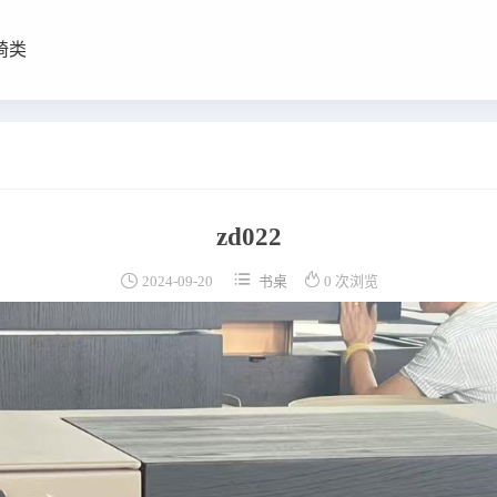
椅类
zd022



2024-09-20
书桌
0 次浏览