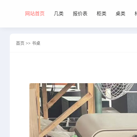
网站首页
几类
报价表
柜类
桌类
网站首页
首页
>>
书桌
几类
沙发背几
茶几&角几
报价表
柜类
书柜
床头柜
电视柜
酒柜
餐边柜&斗柜
桌类
书桌
妆台
茶桌
餐桌