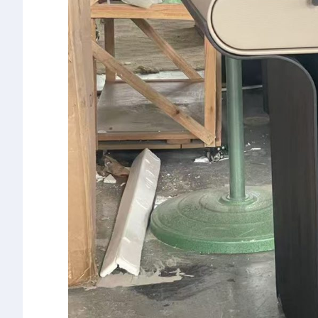
椅类
休闲椅
长凳&小凳子
餐椅