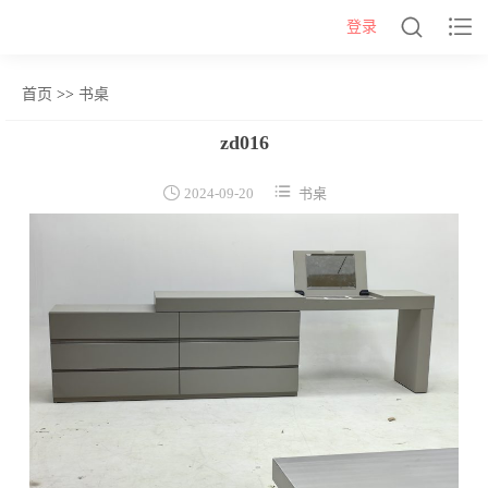


登录
首页
>>
书桌
网站首页
zd016
几类


2024-09-20
书桌
沙发背几
茶几&角几
报价表
柜类
书柜
床头柜
电视柜
酒柜
餐边柜&斗柜
桌类
书桌
妆台
茶桌
餐桌