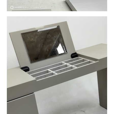
椅类
休闲椅
长凳&小凳子
餐椅