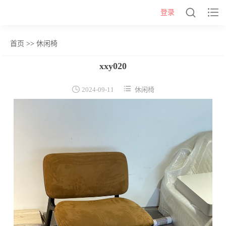


登录
首页
>>
休闲椅
网站首页
xxy020
几类


2024-09-11
休闲椅
沙发背几
茶几&角几
报价表
柜类
书柜
床头柜
电视柜
酒柜
餐边柜&斗柜
桌类
书桌
妆台
茶桌
餐桌