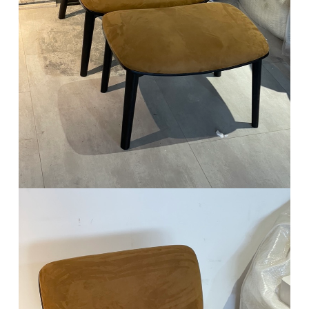
椅类
休闲椅
长凳&小凳子
餐椅