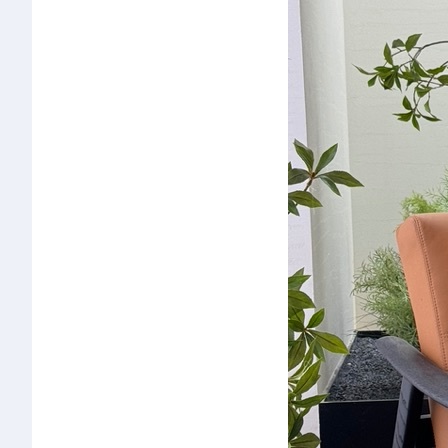
椅类
休闲椅
长凳&小凳子
餐椅