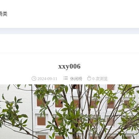
椅类
xxy006



2024-09-11
休闲椅
0 次浏览