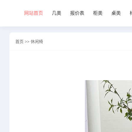
网站首页
几类
报价表
柜类
桌类
网站首页
首页
>>
休闲椅
几类
沙发背几
茶几&角几
报价表
柜类
书柜
床头柜
电视柜
酒柜
餐边柜&斗柜
桌类
书桌
妆台
茶桌
餐桌