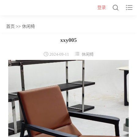


登录
首页
>>
休闲椅
网站首页
xxy005
几类


2024-09-11
休闲椅
沙发背几
茶几&角几
报价表
柜类
书柜
床头柜
电视柜
酒柜
餐边柜&斗柜
桌类
书桌
妆台
茶桌
餐桌