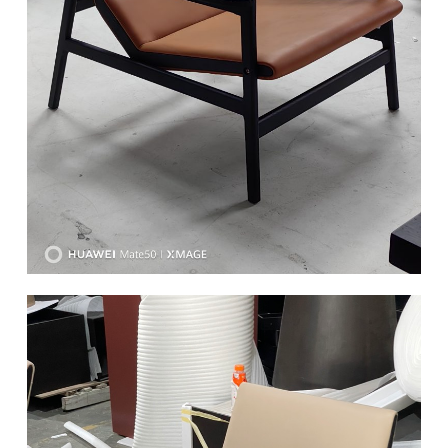
椅类
休闲椅
长凳&小凳子
餐椅