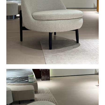
椅类
休闲椅
长凳&小凳子
餐椅