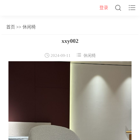


登录
首页
>>
休闲椅
网站首页
xxy002
几类


2024-09-11
休闲椅
沙发背几
茶几&角几
报价表
柜类
书柜
床头柜
电视柜
酒柜
餐边柜&斗柜
桌类
书桌
妆台
茶桌
餐桌