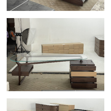
椅类
休闲椅
长凳&小凳子
餐椅