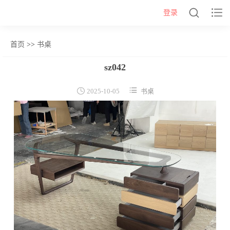


登录
首页
>>
书桌
网站首页
sz042
几类


2025-10-05
书桌
沙发背几
茶几&角几
报价表
柜类
书柜
床头柜
电视柜
酒柜
餐边柜&斗柜
桌类
书桌
妆台
茶桌
餐桌