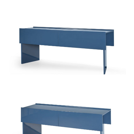
椅类
休闲椅
长凳&小凳子
餐椅