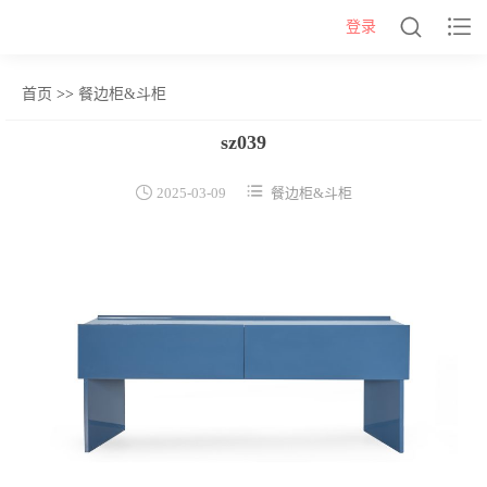


登录
首页
>>
餐边柜&斗柜
网站首页
sz039
几类


2025-03-09
餐边柜&斗柜
沙发背几
茶几&角几
报价表
柜类
书柜
床头柜
电视柜
酒柜
餐边柜&斗柜
桌类
书桌
妆台
茶桌
餐桌