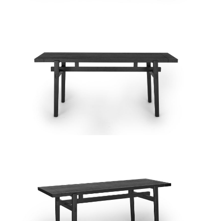
椅类
休闲椅
长凳&小凳子
餐椅