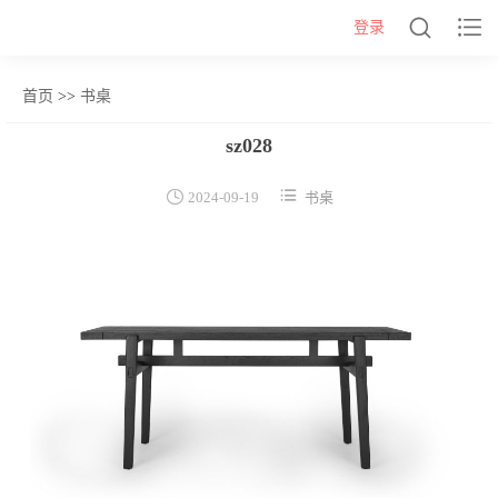


登录
首页
>>
书桌
网站首页
sz028
几类


2024-09-19
书桌
沙发背几
茶几&角几
报价表
柜类
书柜
床头柜
电视柜
酒柜
餐边柜&斗柜
桌类
书桌
妆台
茶桌
餐桌