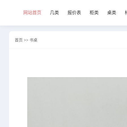
网站首页
几类
报价表
柜类
桌类
网站首页
首页
>>
书桌
几类
沙发背几
茶几&角几
报价表
柜类
书柜
床头柜
电视柜
酒柜
餐边柜&斗柜
桌类
书桌
妆台
茶桌
餐桌