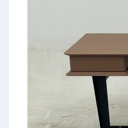
椅类
休闲椅
长凳&小凳子
餐椅