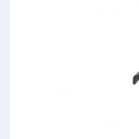
椅类
休闲椅
长凳&小凳子
餐椅