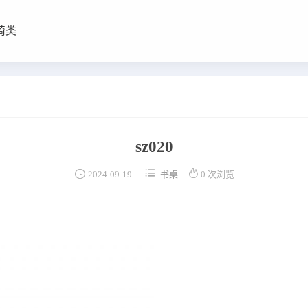
椅类
sz020



2024-09-19
书桌
0 次浏览