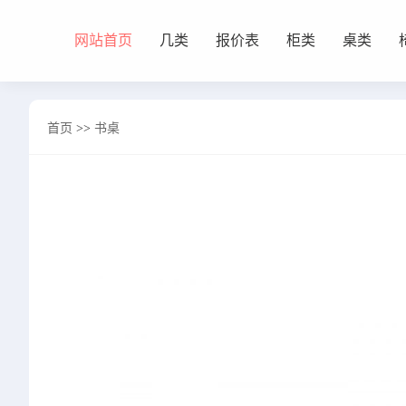
网站首页
几类
报价表
柜类
桌类
网站首页
首页
>>
书桌
几类
沙发背几
茶几&角几
报价表
柜类
书柜
床头柜
电视柜
酒柜
餐边柜&斗柜
桌类
书桌
妆台
茶桌
餐桌