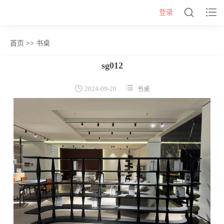


登录
首页
>>
书桌
网站首页
sg012
几类


2024-09-20
书桌
沙发背几
茶几&角几
报价表
柜类
书柜
床头柜
电视柜
酒柜
餐边柜&斗柜
桌类
书桌
妆台
茶桌
餐桌