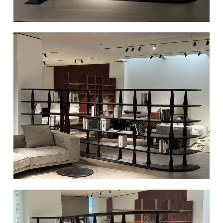
椅类
休闲椅
长凳&小凳子
餐椅