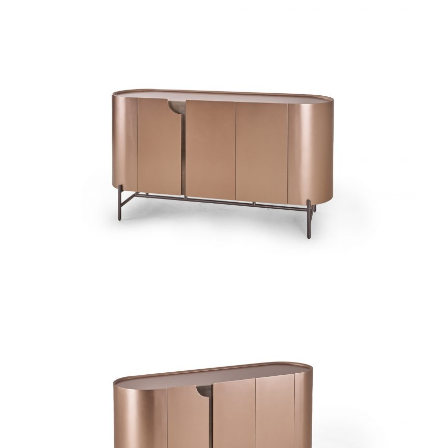
椅类
休闲椅
长凳&小凳子
餐椅