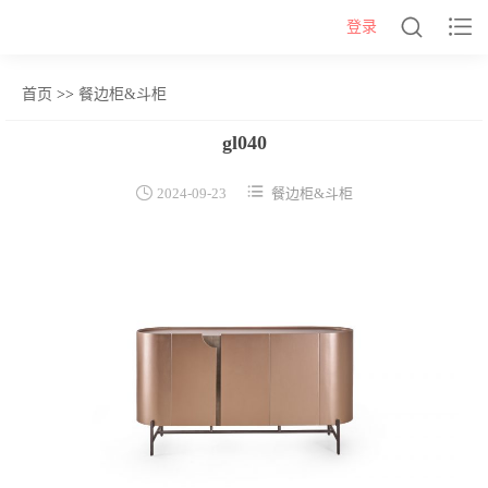


登录
首页
>>
餐边柜&斗柜
网站首页
gl040
几类


2024-09-23
餐边柜&斗柜
沙发背几
茶几&角几
报价表
柜类
书柜
床头柜
电视柜
酒柜
餐边柜&斗柜
桌类
书桌
妆台
茶桌
餐桌