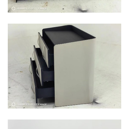
椅类
休闲椅
长凳&小凳子
餐椅