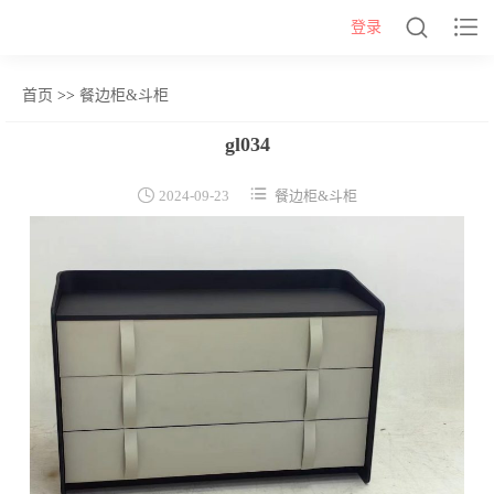


登录
首页
>>
餐边柜&斗柜
网站首页
gl034
几类


2024-09-23
餐边柜&斗柜
沙发背几
茶几&角几
报价表
柜类
书柜
床头柜
电视柜
酒柜
餐边柜&斗柜
桌类
书桌
妆台
茶桌
餐桌