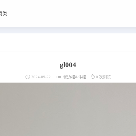
椅类
gl004



2024-09-22
餐边柜&斗柜
0 次浏览