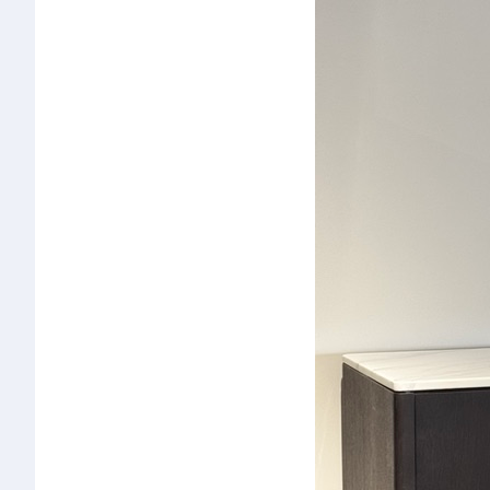
椅类
休闲椅
长凳&小凳子
餐椅