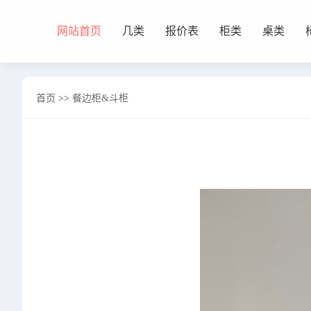
网站首页
几类
报价表
柜类
桌类
网站首页
首页
>>
餐边柜&斗柜
几类
沙发背几
茶几&角几
报价表
柜类
书柜
床头柜
电视柜
酒柜
餐边柜&斗柜
桌类
书桌
妆台
茶桌
餐桌