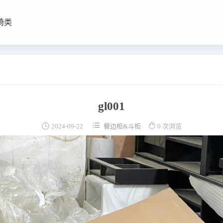
椅类
gl001



2024-09-22
餐边柜&斗柜
0 次浏览