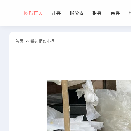
网站首页
几类
报价表
柜类
桌类
网站首页
首页
>>
餐边柜&斗柜
几类
沙发背几
茶几&角几
报价表
柜类
书柜
床头柜
电视柜
酒柜
餐边柜&斗柜
桌类
书桌
妆台
茶桌
餐桌