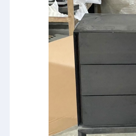
椅类
休闲椅
长凳&小凳子
餐椅