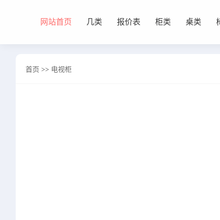
网站首页
几类
报价表
柜类
桌类
网站首页
首页
>>
电视柜
几类
沙发背几
茶几&角几
报价表
柜类
书柜
床头柜
电视柜
酒柜
餐边柜&斗柜
桌类
书桌
妆台
茶桌
餐桌