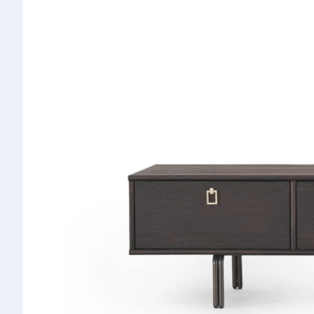
椅类
休闲椅
长凳&小凳子
餐椅