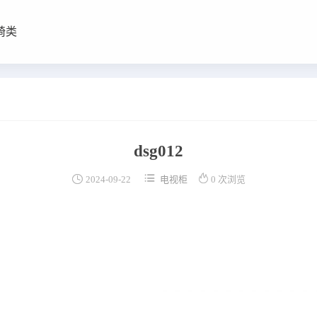
椅类
dsg012



2024-09-22
电视柜
0 次浏览