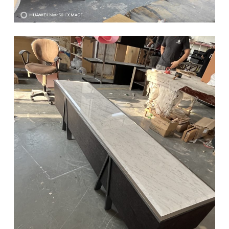
椅类
休闲椅
长凳&小凳子
餐椅