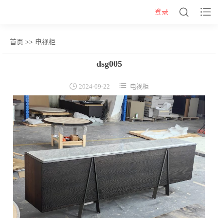


登录
首页
>>
电视柜
网站首页
dsg005
几类


2024-09-22
电视柜
沙发背几
茶几&角几
报价表
柜类
书柜
床头柜
电视柜
酒柜
餐边柜&斗柜
桌类
书桌
妆台
茶桌
餐桌