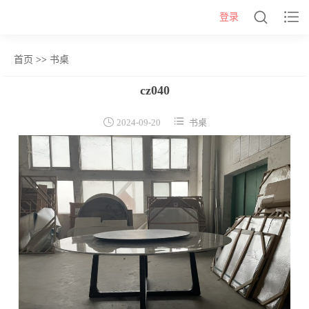


登录
首页
>>
书桌
网站首页
cz040
几类


2024-09-20
书桌
沙发背几
茶几&角几
报价表
柜类
书柜
床头柜
电视柜
酒柜
餐边柜&斗柜
桌类
书桌
妆台
茶桌
餐桌