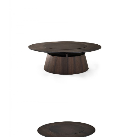
椅类
休闲椅
长凳&小凳子
餐椅