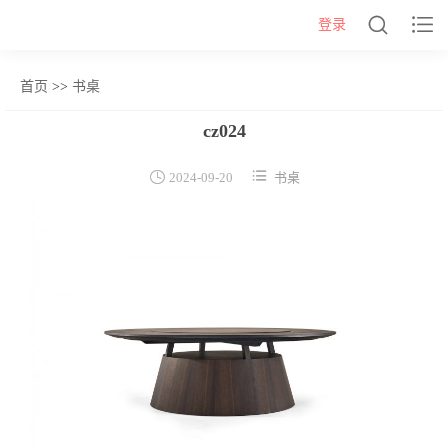


登录
首页
>>
书桌
网站首页
cz024
几类


2024-09-20
书桌
沙发背几
茶几&角几
报价表
柜类
书柜
床头柜
电视柜
酒柜
餐边柜&斗柜
桌类
书桌
妆台
茶桌
餐桌