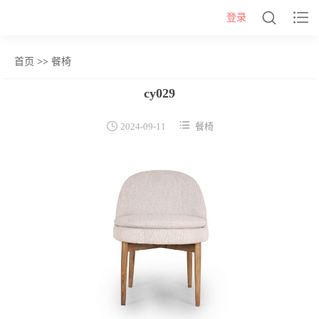


登录
首页
>>
餐椅
网站首页
cy029
几类


2024-09-11
餐椅
沙发背几
茶几&角几
报价表
柜类
书柜
床头柜
电视柜
酒柜
餐边柜&斗柜
桌类
书桌
妆台
茶桌
餐桌