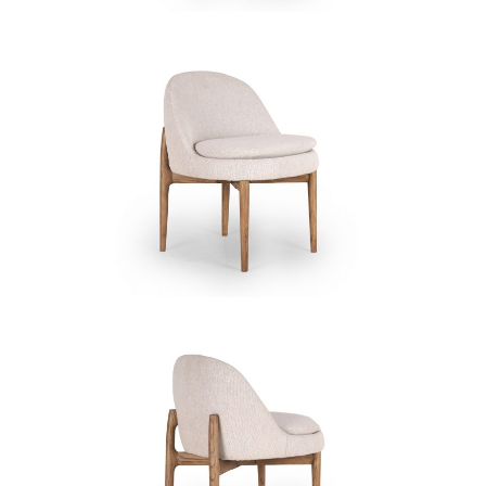
椅类
休闲椅
长凳&小凳子
餐椅