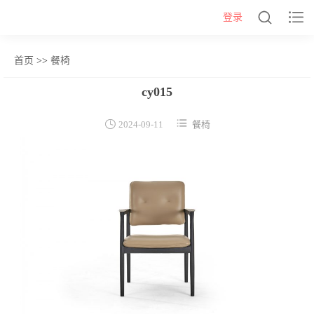


登录
首页
>>
餐椅
网站首页
cy015
几类


2024-09-11
餐椅
沙发背几
茶几&角几
报价表
柜类
书柜
床头柜
电视柜
酒柜
餐边柜&斗柜
桌类
书桌
妆台
茶桌
餐桌