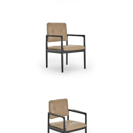
椅类
休闲椅
长凳&小凳子
餐椅