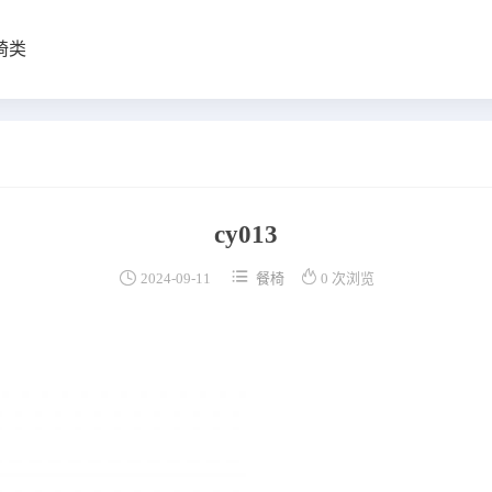
椅类
cy013



2024-09-11
餐椅
0 次浏览