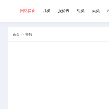
网站首页
几类
报价表
柜类
桌类
网站首页
首页
>>
餐椅
几类
沙发背几
茶几&角几
报价表
柜类
书柜
床头柜
电视柜
酒柜
餐边柜&斗柜
桌类
书桌
妆台
茶桌
餐桌