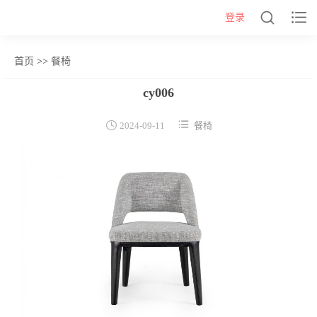


登录
首页
>>
餐椅
网站首页
cy006
几类


2024-09-11
餐椅
沙发背几
茶几&角几
报价表
柜类
书柜
床头柜
电视柜
酒柜
餐边柜&斗柜
桌类
书桌
妆台
茶桌
餐桌