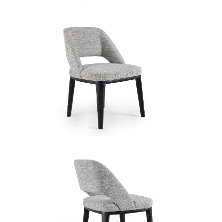
椅类
休闲椅
长凳&小凳子
餐椅