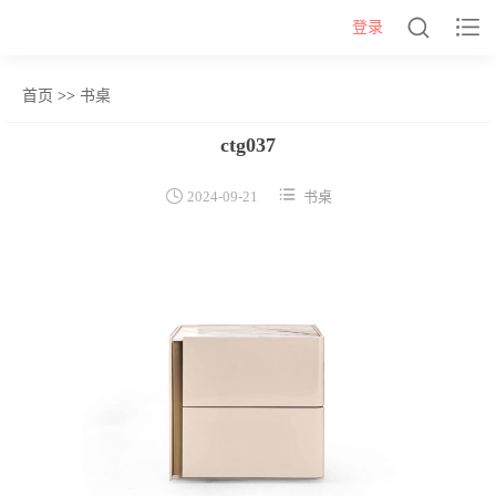


登录
首页
>>
书桌
网站首页
ctg037
几类


2024-09-21
书桌
沙发背几
茶几&角几
报价表
柜类
书柜
床头柜
电视柜
酒柜
餐边柜&斗柜
桌类
书桌
妆台
茶桌
餐桌