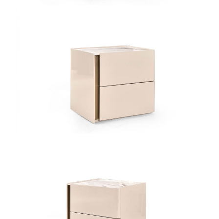
椅类
休闲椅
长凳&小凳子
餐椅