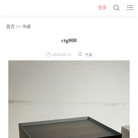


登录
首页
>>
书桌
网站首页
ctg008
几类


2024-09-21
书桌
沙发背几
茶几&角几
报价表
柜类
书柜
床头柜
电视柜
酒柜
餐边柜&斗柜
桌类
书桌
妆台
茶桌
餐桌