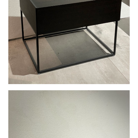
椅类
休闲椅
长凳&小凳子
餐椅