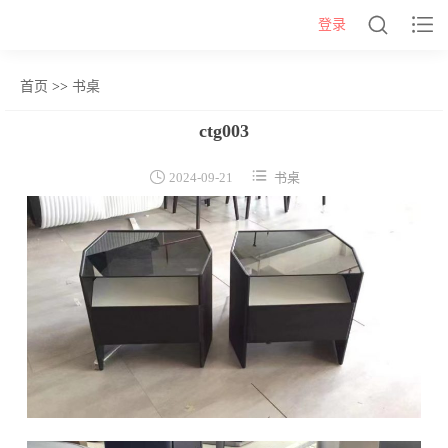


登录
首页
>>
书桌
网站首页
ctg003
几类


2024-09-21
书桌
沙发背几
茶几&角几
报价表
柜类
书柜
床头柜
电视柜
酒柜
餐边柜&斗柜
桌类
书桌
妆台
茶桌
餐桌