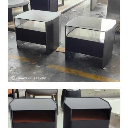
椅类
休闲椅
长凳&小凳子
餐椅