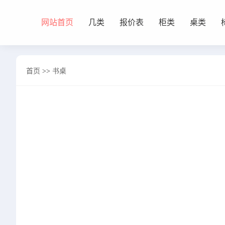
网站首页
几类
报价表
柜类
桌类
网站首页
首页
>>
书桌
几类
沙发背几
茶几&角几
报价表
柜类
书柜
床头柜
电视柜
酒柜
餐边柜&斗柜
桌类
书桌
妆台
茶桌
餐桌