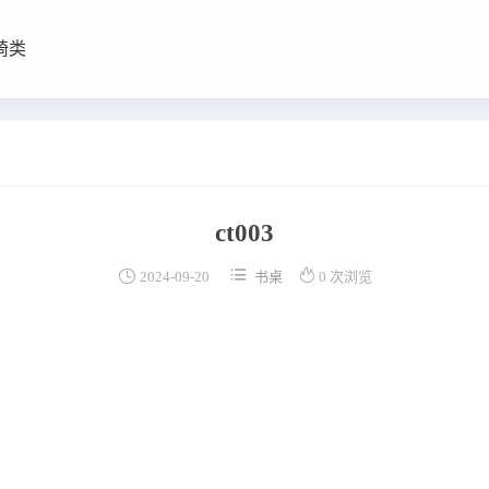
椅类
ct003



2024-09-20
书桌
0 次浏览