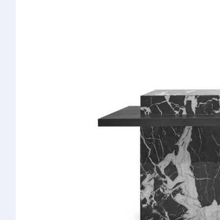
椅类
休闲椅
长凳&小凳子
餐椅