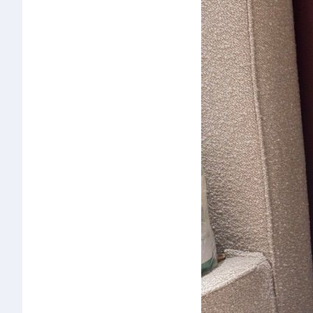
椅类
休闲椅
长凳&小凳子
餐椅