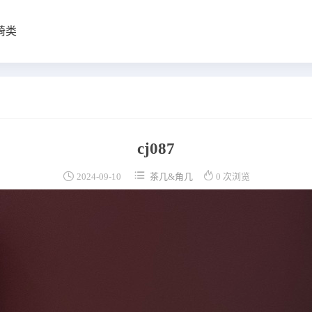
椅类
cj087



2024-09-10
茶几&角几
0 次浏览