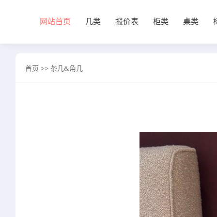
网站首页
几类
报价表
柜类
桌类
网站首页
首页
>>
茶几&角几
几类
沙发背几
茶几&角几
报价表
柜类
书柜
床头柜
电视柜
酒柜
餐边柜&斗柜
桌类
书桌
妆台
茶桌
餐桌