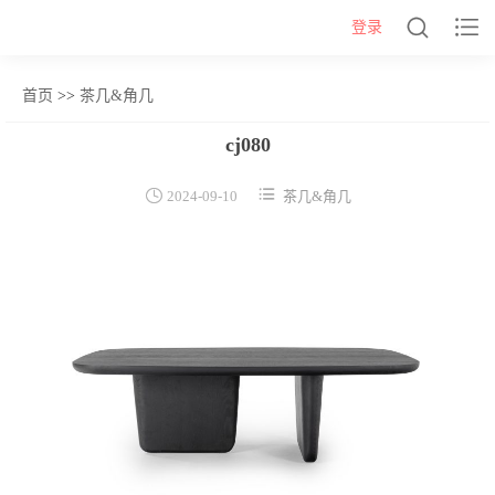


登录
首页
>>
茶几&角几
网站首页
cj080
几类


2024-09-10
茶几&角几
沙发背几
茶几&角几
报价表
柜类
书柜
床头柜
电视柜
酒柜
餐边柜&斗柜
桌类
书桌
妆台
茶桌
餐桌