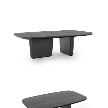
椅类
休闲椅
长凳&小凳子
餐椅