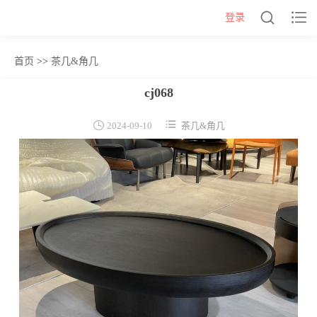


登录
首页
>>
茶几&角几
网站首页
cj068
几类


2024-09-10
茶几&角几
沙发背几
茶几&角几
报价表
柜类
书柜
床头柜
电视柜
酒柜
餐边柜&斗柜
桌类
书桌
妆台
茶桌
餐桌