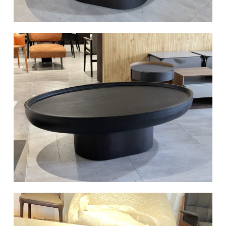
椅类
休闲椅
长凳&小凳子
餐椅