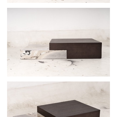
椅类
休闲椅
长凳&小凳子
餐椅