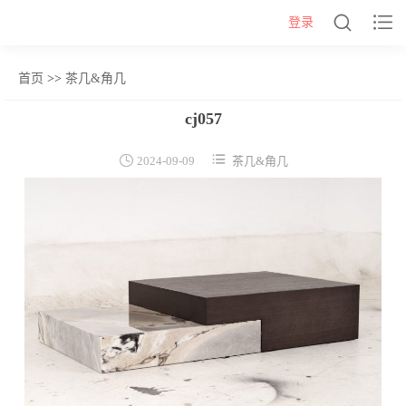


登录
首页
>>
茶几&角几
网站首页
cj057
几类


2024-09-09
茶几&角几
沙发背几
茶几&角几
报价表
柜类
书柜
床头柜
电视柜
酒柜
餐边柜&斗柜
桌类
书桌
妆台
茶桌
餐桌