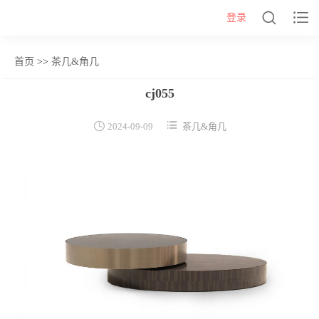


登录
首页
>>
茶几&角几
网站首页
cj055
几类


2024-09-09
茶几&角几
沙发背几
茶几&角几
报价表
柜类
书柜
床头柜
电视柜
酒柜
餐边柜&斗柜
桌类
书桌
妆台
茶桌
餐桌