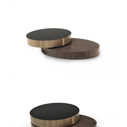
椅类
休闲椅
长凳&小凳子
餐椅