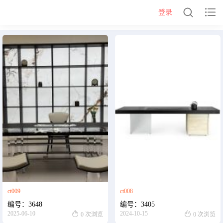


登录
网站首页
几类
沙发背几
茶几&角几
报价表
柜类
书柜
床头柜
电视柜
酒柜
餐边柜&斗柜
ct009
ct008
桌类
编号：3648
编号：3405
书桌
妆台
茶桌
餐桌


2025-06-10
2024-10-15
0 次浏览
0 次浏览